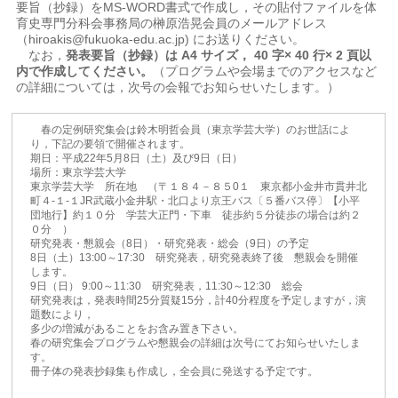
要旨（抄録）をMS-WORD書式で作成し，その貼付ファイルを体
育史専門分科会事務局の榊原浩晃会員のメールアドレス
（hiroakis@fukuoka-edu.ac.jp) にお送りください。
なお，
発表要旨（抄録）は A4 サイズ， 40 字× 40 行× 2 頁以
内で作成してください。
（プログラムや会場までのアクセスなど
の詳細については，次号の会報でお知らせいたします。）
春の定例研究集会は鈴木明哲会員（東京学芸大学）のお世話によ
り，下記の要領で開催されます。
期日：平成22年5月8日（土）及び9日（日）
場所：東京学芸大学
東京学芸大学 所在地 （〒１８４－８５0１ 東京都小金井市貫井北
町４-１-１JR武蔵小金井駅・北口より京王バス〔５番バス停〕【小平
団地行】約１０分 学芸大正門・下車 徒歩約５分徒歩の場合は約２
０分 ）
研究発表・懇親会（8日）・研究発表・総会（9日）の予定
8日（土）13:00～17:30 研究発表，研究発表終了後 懇親会を開催
します。
9日（日） 9:00～11:30 研究発表，11:30～12:30 総会
研究発表は，発表時間25分質疑15分，計40分程度を予定しますが，演
題数により，
多少の増減があることをお含み置き下さい。
春の研究集会プログラムや懇親会の詳細は次号にてお知らせいたしま
す。
冊子体の発表抄録集も作成し，全会員に発送する予定です。