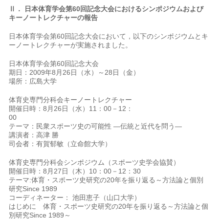
Ⅱ．
日本体育学会第60回記念大会におけるシンポジウムおよび
キーノートレクチャーの報告
日本体育学会第60回記念大会において，以下のシンポジウムとキ
ーノートレクチャーが実施されました。
日本体育学会第60回記念大会
期日：2009年8月26日（水）～28日（金）
場所：広島大学
体育史専門分科会キーノートレクチャー
開催日時：8月26日（水）11：00－12：
00
テーマ：民衆スポーツ史の可能性 ―伝統と近代を問う―
講演者：高津 勝
司会者：有賀郁敏（立命館大学）
体育史専門分科会シンポジウム（スポーツ史学会協賛）
開催日時：8月27日（木）10：00－12：30
テーマ:体育・スポーツ史研究の20年を振り返る～方法論と個別
研究Since 1989
コーディネーター： 池田恵子（山口大学）
はじめに 体育・スポーツ史研究の20年を振り返る～方法論と個
別研究Since 1989～