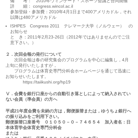
備 考： 2010年ウィンゲート・スポーツ会議と合同開催
詳 細： congress.wincol.ac.il
参加登録・参加費：2010年4月1日まで400アメリカドル，それ
以降は480アメリカドル
ISHPES Congress 2011 テレマーク大学（ノルウェー） の
お知らせ
と き：2011年2月23-26日（2012年ではありませんのでご注
意下さい。）
２．次回会報の発行について
次回会報は春の研究集会のプログラムを中心に編集し，4月
上旬に発行いたしますが，
プログラムは体育史専門分科会ホームページを通じて迅速に
お知らせいたします。
https://taiikushi.org/hp19
Ⅴ．会費を銀行口座からの自動引き落としによって納入されてい
ない会員（準会員）の方へ
平成
21
年度会費を未納の方は，郵便振替または，ゆうちょ銀行へ
の振り込みをご利用下さい。
郵便振替口座番号 ０１０５０－０－７４６５４ 加入者名：日
本体育学会体育史専門分科会
または