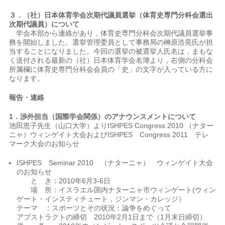
３．（社）日本体育学会次期代議員選挙（体育史専門分科会選出
次期代議員）について
学会本部から連絡があり，体育史専門分科会次期代議員選挙事
務を開始しました。選挙管理委員として事務局の榊原浩晃氏が担
当することになりました。今回の選挙の被選挙人氏名は，まもな
く送付される最新の（社）日本体育学会名簿より，右側の分科会
所属欄に体育史専門分科会会員の「史」の文字が入っている方に
なります。
報告・連絡
1．渉外担当（国際学会関係）のアナウンスメントについて
池田恵子先生（山口大学）よりISHPES Congress 2010 （ナター
ニャ）ウィンゲイト大会およびISHPES Congress 2011 テレ
マーク大会のお知らせ
ISHPES Seminar 2010 （ナターニャ） ウィンゲイト大会
のお知らせ
と き：2010年6月3-6日
場 所：イスラエル国内ナターニャ市ウィンゲート(ウィン
ゲート・インスティチュート，ジンマン・カレッジ）
テーマ ：スポーツとその状況：論争をめぐって
アブストラクトの締切 2010年2月1日まで（1月末日締切）