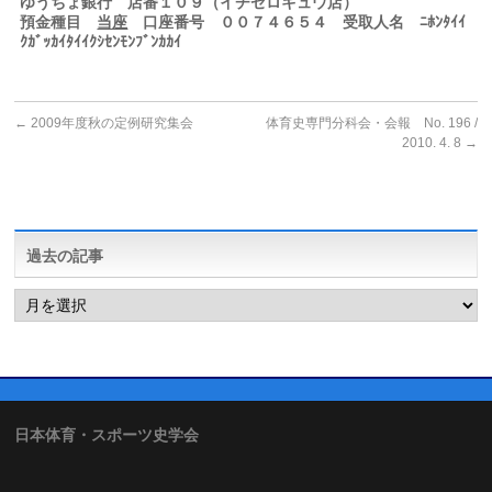
ゆうちょ銀行 店番１０９（イチゼロキュウ店）
預金種目
当座
口座番号 ００７４６５４ 受取人名 ﾆﾎﾝﾀｲｲ
ｸｶﾞｯｶｲﾀｲｲｸｼｾﾝﾓﾝﾌﾞﾝｶｶｲ
←
2009年度秋の定例研究集会
体育史専門分科会・会報 No. 196 /
2010. 4. 8
→
過去の記事
過
去
の
記
事
日本体育・スポーツ史学会