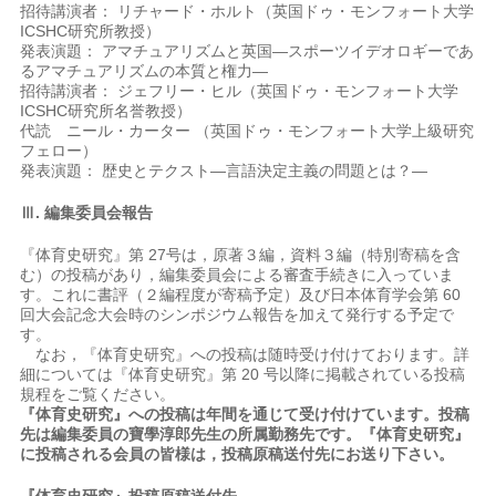
招待講演者： リチャード・ホルト（英国ドゥ・モンフォート大学
ICSHC研究所教授）
発表演題： アマチュアリズムと英国―スポーツイデオロギーであ
るアマチュアリズムの本質と権力―
招待講演者： ジェフリー・ヒル（英国ドゥ・モンフォート大学
ICSHC研究所名誉教授）
代読 ニール・カーター （英国ドゥ・モンフォート大学上級研究
フェロー）
発表演題： 歴史とテクスト―言語決定主義の問題とは？―
Ⅲ. 編集委員会報告
『体育史研究』第 27号は，原著３編，資料３編（特別寄稿を含
む）の投稿があり，編集委員会による審査手続きに入っていま
す。これに書評（２編程度が寄稿予定）及び日本体育学会第 60
回大会記念大会時のシンポジウム報告を加えて発行する予定で
す。
なお，『体育史研究』への投稿は随時受け付けております。詳
細については『体育史研究』第 20 号以降に掲載されている投稿
規程をご覧ください。
『体育史研究』への投稿は年間を通じて受け付けています。投稿
先は編集委員の寶學淳郎先生の所属勤務先です。『体育史研究』
に投稿される会員の皆様は，投稿原稿送付先にお送り下さい。