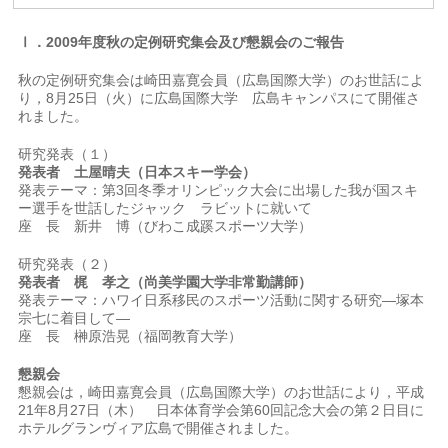
Ⅰ．2009年度秋の定例研究集会及び懇親会のご報告
秋の定例研究集会は崎田嘉寛会員（広島国際大学）のお世話によ
り，8月25日（火）に広島国際大学 広島キャンパスにて開催さ
れました。
研究発表（１）
発表者 土屋晴夫（日本スキー学会）
発表テーマ：第3回冬季オリンピック大会に出場した我が国スキ
ー選手を世話したジャック ラビットに就いて
座 長 新井 博（びわこ成蹊スポーツ大学）
研究発表（２）
発表者 梶 孝之（尚美学園大学非常勤講師）
発表テーマ：ハワイ日系移民のスポーツ活動に関する研究―塚本
宗七に着目して―
座 長 榊原浩晃（福岡教育大学）
懇親会
懇親会は，崎田嘉寛会員（広島国際大学）のお世話により，平成
21年8月27日（木） 日本体育学会第60回記念大会の第２日目に
ホテルグランヴィア広島で開催されました。