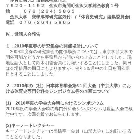
『体育史研究』投稿原稿送付先
〒
９２０－１１９２ 金沢市角間町金沢大学総合教育１号
館 ０７６（２６４）５８６５
金沢大学 寶學淳郎研究室気付 (『体育史研究』編集委員会)
電話
０７６（２６４）５８６５
Ⅳ．世話人会報告
１．2010年度春の研究集会の開催場所について
2009年度春の研究集会の開催場所については，東京学芸大学で
開催可能かどうかを事務局から問い合わせることとしました。現
地世話人として鈴木明哲会員にお願いすることにしました。期日
は会場借用の期日にもよりますが，例年の5月中の土日を開催期
日とすることにしました。
２．2010年の（社）日本体育学会第6１回大会（中京大学）にお
ける体育史専門分科会シンポジウム等の企画について
(1)
2010年度の学会大会時におけるシンポジウム
2010年度の学会大会時の専門分科会シンポジウムは世話人会で検
討中です。次回会報でお知らせします。
(2)
キーノートレクチャー
キーノートレクチャーは高橋幸一会員（山形大学）にお願いする
こととなりました。