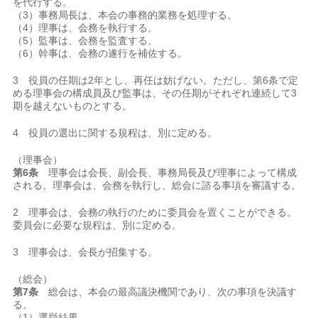
を代行する。
（3）事務局長は、本会の事務的業務を処理する。
（4）理事は、会務を執行する。
（5）監事は、会務を監査する。
（6）幹事は、会務の遂行を補佐する。
3 役員の任期は2年とし、再任は妨げない。ただし、第6条で定
める理事会の構成員及び監事は、その任期がそれぞれ連続して3
期を越えないものとする。
4 役員の選出に関する規程は、別に定める。
（理事会）
第6条
理事会は会長、副会長、事務局長及び理事によって構成
される。理事会は、会務を執行し、総会に諮る事項を審議する。
2 理事会は、会務の執行のために委員会を置くことができる。
委員会に必要な規程は、別に定める。
3 理事会は、会長が招集する。
（総会）
第7条
総会は、本会の最高議決機関であり、次の事項を決議す
る。
（1）選挙結果