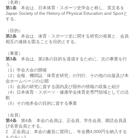
（名称）
第1条
本会は、日本体育・スポーツ史学会と称し、英文名を
Japan Society of the History of Physical Education and Sportと
する。
（目的）
第2条
本会は、体育・スポーツ史に関する研究の発展と、会員
相互の連絡を図ることを目的とする。
（事業）
第3条
本会は、第2条の目的を達成するために、次の事業を行
う。
（1）学会大会の開催
（2）会報、機関誌「体育史研究」の刊行、その他の出版及び本
会ホームページの公開
（3）会員の研究に資する国内及び国外の情報の収集と紹介
（4）日本体育・スポーツ・健康学会体育史専門領域としての活
動
（5）その他本会の目的に資する事業
（会員）
第4条
第4条 本会の会員は、正会員、学生会員、購読会員及
び名誉会員とする。
2 正会員は、本会の趣旨に賛同し、年会費4,000円を納入する
ものをいう。