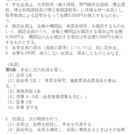
3 学生会員は、大学院等（修士課程、専門職学位課程、博士課
程、博士前期課程及び博士後期課程等）に学籍を持つ会員とし、
指導教員による証明をもって会費3,000円を納入するものをい
う。
4 購読会員は、会報や機関誌「体育史研究」を購読するものを
いう。購読会員のうち、会報と機関誌を購読する場合は年会費
3,000円を、機関誌のみを購読する場合は年会費2,000円を納入
するものとする。
5 名誉会員の選出（資格の基準）については、別に定める。
6 会費を2年間、納入しない会員は、退会したものとみなす。
（役員）
第5条
本会に次の役員を置く。
（1）会長 1名
（2）副会長 1名（「体育史研究」編集委員会委員長を兼ね
る。）
（3）事務局長 1名
（4）理事 4～5名（会長推薦理事を含む。）
（5）監事 2名
（6）幹事 若干名
2 役員は、次の職務を行う。
（1）会長は、会務を総括し、本会を代表する。
（2）副会長は、会長を補佐し、会長に事故あるときはその会務