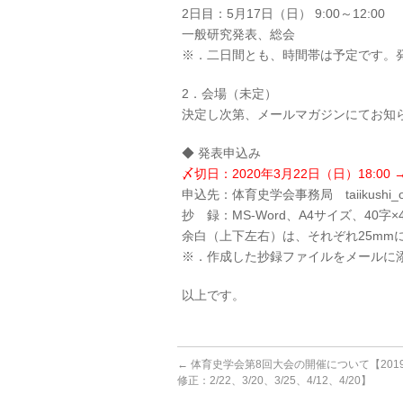
2日目：5月17日（日） 9:00～12:00
一般研究発表、総会
※．二日間とも、時間帯は予定です。
2．会場（未定）
決定し次第、メールマガジンにてお知
◆ 発表申込み
〆切日：2020年3月22日（日）18:00
申込先：体育史学会事務局 taiikushi_offic
抄 録：MS-Word、A4サイズ、40字×
余白（上下左右）は、それぞれ25mm
※．作成した抄録ファイルをメールに
以上です。
←
体育史学会第8回大会の開催について【2019/
修正：2/22、3/20、3/25、4/12、4/20】