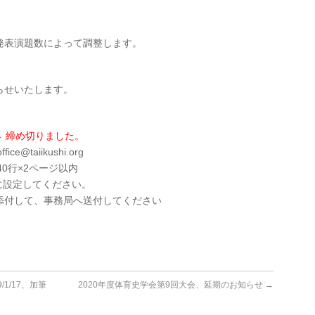
発表演題数によって調整します。
らせいたします。
 → 締め切りました。
e@taiikushi.org
40行×2ページ以内
に設定してください。
添付して、事務局へ送付してください
1/17、加筆
2020年度体育史学会第9回大会、延期のお知らせ
→