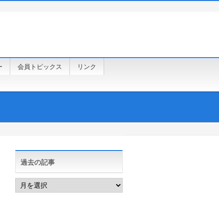
ー
会員トピックス
リンク
過去の記事
過
去
の
記
事