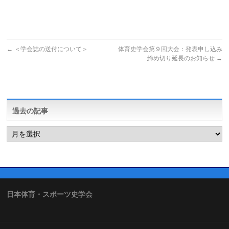
←
＜学会誌の送付について＞
体育史学会第９回大会：発表申し込み
締め切り延長のお知らせ
→
過去の記事
過
去
の
記
事
日本体育・スポーツ史学会