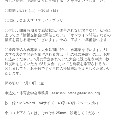
討した結果、下記のように開催することを決定いたしました。
〇時期：8/29（土）～30日（日）
〇場所：金沢大学サテライトプラザ
〇付記：開催時期まで感染状況が改善されない場合など、状況に
よっては「情報交換会は開催しない」「オンライン開催」などの
措置を講じる場合がございます。予めご了承・ご準備願います。
〇発表申込み再募集：大会延期に伴い、
再募集を行います。
8月
の学会大会で発表を希望される方は下記の様式を厳守の上、お申
し込みください。5月に予定されていた大会に既に発表申請・抄
録提出をしていた方で8月大会においても発表を希望される方に
関しましても、お手数ですが再度の抄録提出をよろしくお願いい
たします。
締め切り：7月10日（金）
申込先：体育史学会事務局 taiikushi_office@taiikushi.org
抄 録：MS-Word、A4サイズ、40字×40行×2ページ以内
余白（上下左右）は、それぞれ25mmに設定してください。