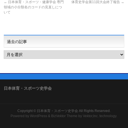
←
日本体育・スポーツ・健康学会 専門
体育史学会第11回大会終了報告
→
領域の小分類名のコードの見直しにつ
いて
過去の記事
過
去
の
記
事
日本体育・スポーツ史学会
Copyright ©
日本体育・スポーツ史学会
All Rights Reserved.
Powered by
WordPress
&
BizVektor Theme
by Vektor,Inc. technology.