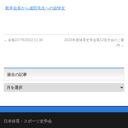
新井会長から成田先生への追悼文
←
会報227号/2022.11.30
2023年度体育史学会第12回大会のご案
内
→
過去の記事
過
去
の
記
事
日本体育・スポーツ史学会