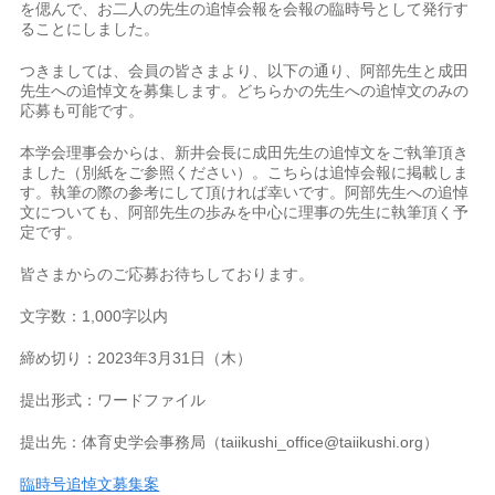
を偲んで、お二人の先生の追悼会報を会報の臨時号として発行す
ることにしました。
つきましては、会員の皆さまより、以下の通り、阿部先生と成田
先生への追悼文を募集します。どちらかの先生への追悼文のみの
応募も可能です。
本学会理事会からは、新井会長に成田先生の追悼文をご執筆頂き
ました（別紙をご参照ください）。こちらは追悼会報に掲載しま
す。執筆の際の参考にして頂ければ幸いです。阿部先生への追悼
文についても、阿部先生の歩みを中心に理事の先生に執筆頂く予
定です。
皆さまからのご応募お待ちしております。
文字数：1,000字以内
締め切り：2023年3月31日（木）
提出形式：ワードファイル
提出先：体育史学会事務局（taiikushi_office@taiikushi.org）
臨時号追悼文募集案