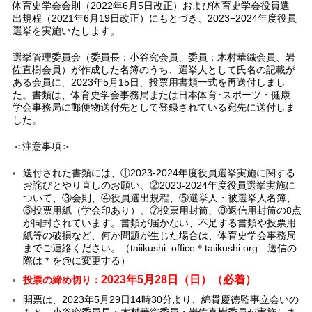
体育史学会会則（2022年6月5日改正）および体育史学会役員選
出規程（2021年6月19日改正）にもとづき、2023−2024年度役員
選挙を実施いたします。
選挙管理委員会（委員長：小谷究会員、委員：木村華織会員、岩
佐直樹会員）が作成した名簿のうち、選挙人として氏名の記載が
ある会員に、2023年5月15日、投票用書類一式を再送付しまし
た。書類は、体育史学会事務局または日本体育･スポーツ・健康
学会事務局に郵便物送付先として登録されている宛先に送付しま
した。
＜注意事項＞
送付された書類には、①2023-2024年度役員選挙実施に関する
お詫びとやり直しのお願い、②2023-2024年度役員選挙実施に
ついて、③会則、④役員選出規程、⑤選挙人・被選挙人名簿、
⑥投票用紙（学会印あり）、⑦投票用封筒、⑧返信用封筒の8点
が同封されています。書類が届かない、不足する書類や投票用
紙等の破損など、何か問題が生じた場合は、体育史学会事務局
までご連絡ください。（taiikushi_office＊taiikushi.org 送信の
際は＊を@に変更する）
2023年5月28日（日）（必着）
投票の締め切り：
開票は、2023年5月29日14時30分より、綿貫慶徳監事立会いの