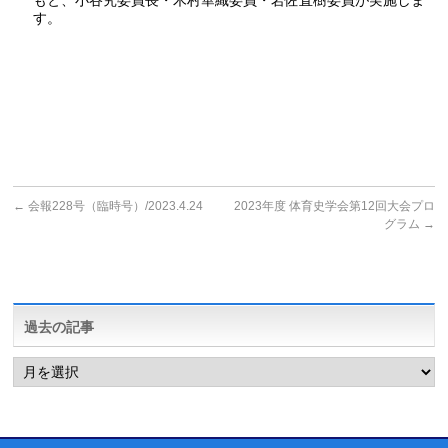
もと、小谷究委員長・木村華織委員・岩佐直樹委員が実施しま
す。
←
会報228号（臨時号）/2023.4.24
2023年度 体育史学会第12回大会プロ
グラム
→
過去の記事
過
去
の
記
事