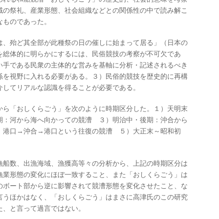
域の祭礼、産業形態、社会組織などとの関係性の中で読み解こ
なものであった。
は、殆ど其全部が此種祭の日の催しに始まって居る」（日本の
を総体的に明らかにするには、民俗競技の考察が不可欠であ
い手である民衆の主体的な営みを基軸に分析・記述されるべき
係を視野に入れる必要がある。３）民俗的競技を歴史的に再構
介してリアルな認識を得ることが必要である。
ら「おしくらごう」を次のように時期区分した。１）天明末
期：河から海へ向かっての競漕 ３）明治中・後期：沖合から
：港口→沖合→港口という往復の競漕 ５）大正末～昭和初
船数、出漁海域、漁獲高等々の分析から、上記の時期区分は
漁業形態の変化にほぼ一致すること、また「おしくらごう」は
のボート部から逆に影響されて競漕形態を変化させたこと、な
言うほかはなく、「おしくらごう」はまさに高津氏のこの研究
た、と言って過言ではない。