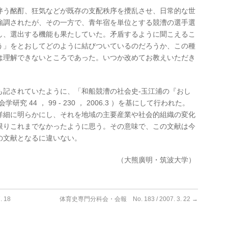
う酩酊、狂気などが既存の支配秩序を攪乱させ、日常的な世
強調されたが、その一方で、青年宿を単位とする競漕の選手選
し、選出する機能も果たしていた。矛盾するように聞こえるこ
う」をとおしてどのように結びついているのだろうか、この種
は理解できないところであった。いつか改めてお教えいただき
記されていたように、「和船競漕の社会史‐玉江浦の『おし
 44 ， 99 ‐ 230 ， 2006.3 ）を基にして行われた。
詳細に明らかにし、それを地域の主要産業や社会的組織の変化
限りこれまでなかったように思う。その意味で、この文献は今
の文献となるに違いない。
（大熊廣明・筑波大学）
 18
体育史専門分科会・会報 No. 183 / 2007. 3. 22
→