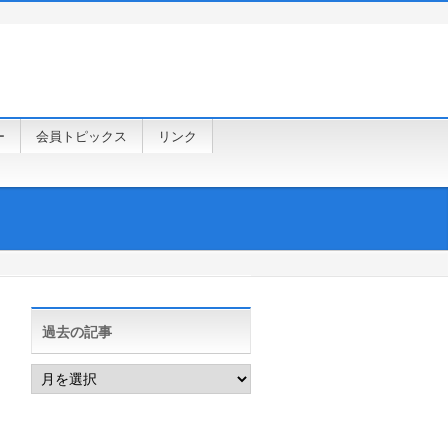
ー
会員トピックス
リンク
過去の記事
過
去
の
記
事