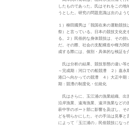
したものであった。氏はそれをこの地
うとした。研究の問題意識は次のよう
１）柳田國男は「我国在来の運動競技
祭）と言っている。日本の競技文化史
る。２）民俗的な身体競技は、その担
だ。その際、社会の支配構造や権力関
成する際には、個別・具体的な検証を
氏は分析の結果、競技形態の違い等か
～完成期：河口での船競漕 ２）嘉永
港口へ向かっての競漕 ４）大正中期
期：競漕の制度化・伝統化
氏はさらに、玉江浦の漁業組織、出漁
沿岸漁業、遠海漁業、遠洋漁業などの
萩中学のボート部に影響を及ぼし、そ
どを明らかにした。その手法は見事と
によって「玉江浦の」民俗競技になっ