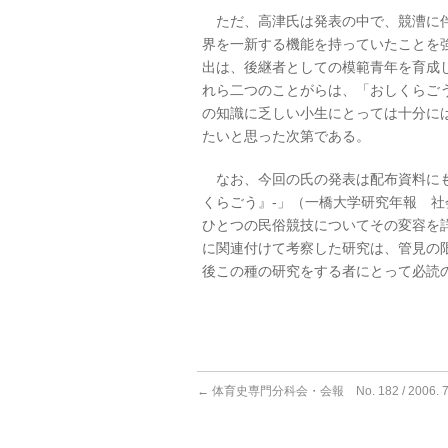
ただ、高津氏は発表の中で、競漕に伴
界を一新する機能を持っていたことを
出は、後継者としての模範青年を育成
れら二つのことがらは、「おしくらご
の知識に乏しい小生にとっては十分に
たいと思った次第である。
なお、今回の氏の発表は配布資料にも
くらごう』‐」（一橋大学研究年報 社会学研究
ひとつの民俗競技についてその変容を
に関連付けて考察した研究は、管見の
後この種の研究をする者にとって必読
←
体育史専門分科会・会報 No. 182 / 2006. 7.