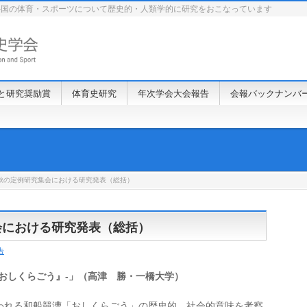
外国の体育・スポーツについて歴史的・人類学的に研究をおこなっています
と研究奨励賞
体育史研究
年次学会大会報告
会報バックナンバ
 秋の定例研究集会における研究発表（総括）
集会における研究発表（総括）
告
おしくらごう』‐」（高津 勝・一橋大学）
れる和船競漕「おしくらごう」の歴史的、社会的意味を考察