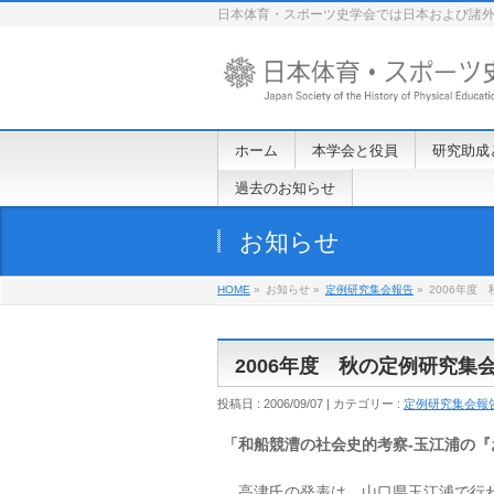
日本体育・スポーツ史学会では日本および諸
ホーム
本学会と役員
研究助成
過去のお知らせ
お知らせ
HOME
»
お知らせ »
定例研究集会報告
»
2006年度
2006年度 秋の定例研究
投稿日 : 2006/09/07 | カテゴリー :
定例研究集会報
「和船競漕の社会史的考察‐玉江浦の『
高津氏の発表は、山口県玉江浦で行わ