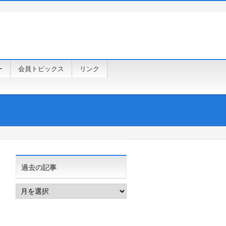
ー
会員トピックス
リンク
過去の記事
過
去
の
記
事