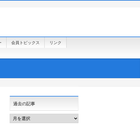
ー
会員トピックス
リンク
過去の記事
過
去
の
記
事