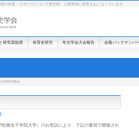
外国の体育・スポーツについて歴史的・人類学的に研究をおこなっています
と研究奨励賞
体育史研究
年次学会大会報告
会報バックナンバ
秋の定例研究集会
告
戸松蔭女子学院大学）のお世話により，下記の要領で開催され