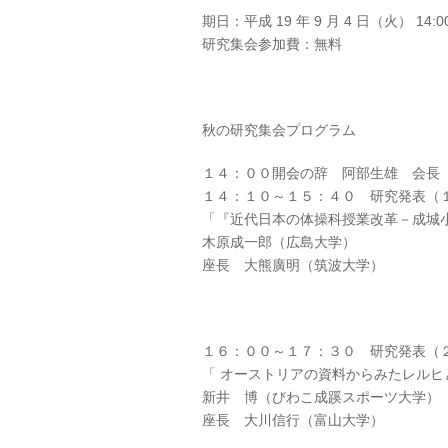
期日：平成 19 年 9 月 4 日（火） 1
研究集会参加費：無料
秋の研究集会プログラム
１４：００開会の辞 阿部生雄 会長
１４：１０～１５：４０ 研究発表（
「『近代日本の体操科授業改革－成城小
木原成一郎（広島大学）
座長 大熊廣明（筑波大学）
１６：００～１７：３０ 研究発表（
「 オーストリアの資料からみたレルヒ
新井 博（びわこ成蹊スポーツ大学）
座長 大川信行（富山大学）